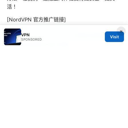
活！
[NordVPN 官方推广链接]
https://go.nordvpn.net/aff_c?
×
VPN
offer_id=15&aff_id=132441
靠谱机场推荐：全面
Visit
SPONSORED
实用的机场选择与出行攻略
Sources:
Does nordvpn track your browser history the
real truth revealed
一埲墙 VPN 使用指南：如何选择、安装与提升隐
私的完整教程
Zenmate free vpn best vpn for edge
Is nordvpn a good vpn: NordVPN Review 2026