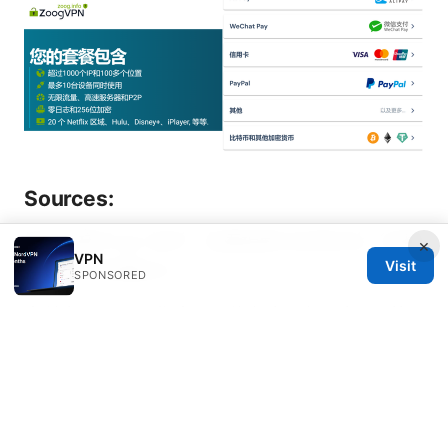
Sources:
好用的梯子vpn 知乎：全面指南与实用对比（含最
×
VPN
Visit
新数据与实操贴士）
SPONSORED
南科大 vpn 使用指南、最佳实践与实用建议：校
园网隐私保护、速度优化、节点选择、合规性与攻
击面
苹果手机vpn设置：完整指南與最新技巧，快
速穩定的VPN連線方法
极光aurora：完整指南 | VPN 安全加速与隐私保