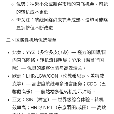
优势：往返小众或新兴市场的直飞机会、可能
的转机成本更低
需关注：航线网络尚未完全成熟、设施可能略
显拥挤但不断改进
三、区域性机场优选清单
北美：YYZ（多伦多皮尔逊）— 强力的国际/国
内直飞网络，转机流线明显；YVR（温哥华国
际）— 优良的旅客体验与高效清关。
欧洲：LHR/LGW/CON（伦敦希思罗、盖特威
克等）— 高密度航线与多语言服务；CDG（巴
黎戴高乐）— 航站楼多但转机指示清晰。
亚太：SIN（樟宜）— 世界级综合体验、转机
效率高；HND/ NRT（东京羽田/成田）— 高效