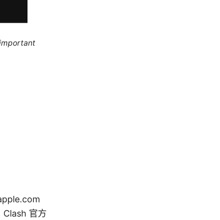
 important
ple.com
Clash 官方