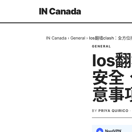
IN Canada
IN Canada
›
General
›
Ios翻墙clash：
GENERAL
Ios
安全
意事
BY
PRIYA QUIRICO
·