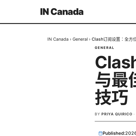
IN Canada
IN Canada
›
General
›
Clash订阅设置：全
GENERAL
Cl
与最
技巧
BY
PRIYA QUIRICO
·
Published:
202