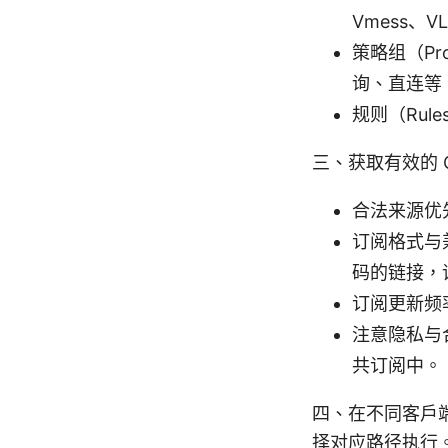
Vmess、V
策略组（Pr
询、直连等
规则（Ru
三、获取有效的 C
合法来源优
订阅格式与兼
码的链接，请
订阅更新频
注意隐私与
共订阅中。
四、在不同客户端
择对应路径执行