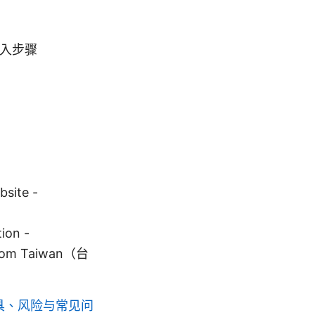
阅导入步骤
ite -
tion -
com Taiwan（台
工具、风险与常见问