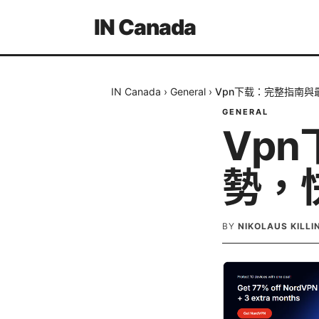
IN Canada
IN Canada
›
General
›
Vpn下载：完整指南
GENERAL
Vp
勢，
BY
NIKOLAUS KILL