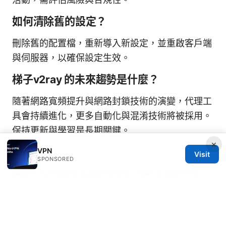
如何清除舊的設定？
刪除舊的配置檔，重新導入新設定，並重啟客戶端
與伺服器，以確保設定生效。
梯子v2ray 的未來趨勢是什麼？
隨著網路寬頻提升與網路封鎖技術的演變，代理工
具會持續進化，更多自動化與混淆技術將被採用。
保持更新與學習是長期關鍵。
×
Sources:
VPN
Visit
SPONSORED
Which nordvpn subscription plan is right for
you 2026 guide: A Practical VPN Pick for Every
Shopper
Pcで使えるvpnはどれ？【2026年版】おすすめ