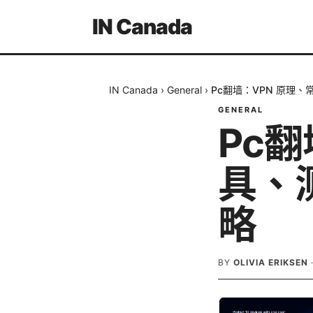
IN Canada
IN Canada
›
General
›
Pc翻墙：VPN 原理
GENERAL
Pc
具、
略
BY
OLIVIA ERIKSEN