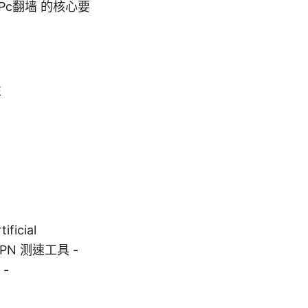
c翻墙 的核心要
性
ificial
ce, VPN 测速工具 -
 -