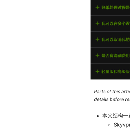
Parts of this ar
details before re
本文结构一
Sky