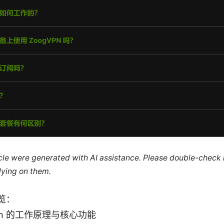
ticle were generated with AI assistance. Please double-check
lying on them.
览：
vpn 的工作原理与核心功能