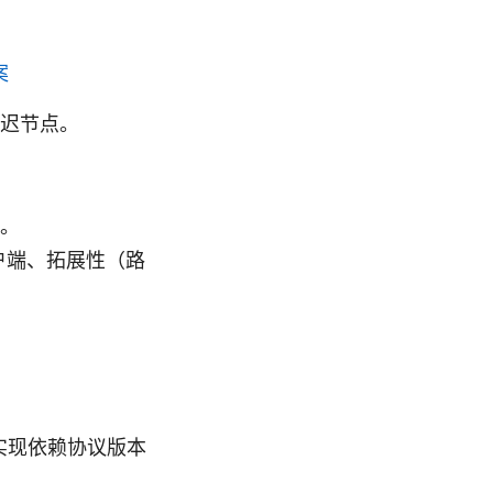
案
迟节点。
。
户端、拓展性（路
体实现依赖协议版本