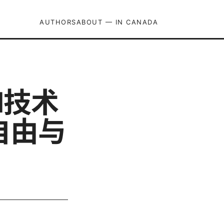
AUTHORS
ABOUT — IN CANADA
N技术
自由与