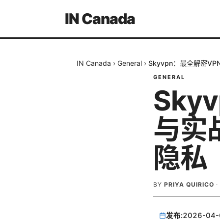
IN Canada
IN Canada
›
General
›
Skyvpn：最全解密
GENERAL
Sky
与实
隐私
BY
PRIYA QUIRICO
·
发布:
2026-04-