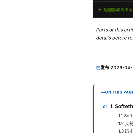
Parts of this ar
details before re
发布:
2026-04-
ON THIS PAG
1. Sof
1.1 So
1.2 
1.3 