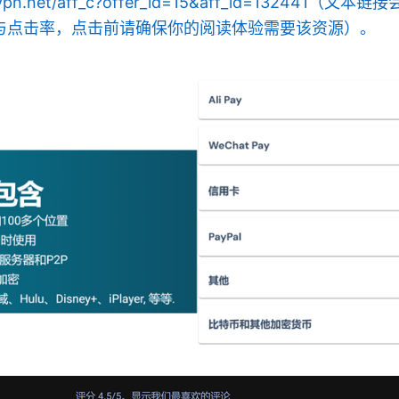
ordvpn.net/aff_c?offer_id=15&aff_id=132441
与点击率，点击前请确保你的阅读体验需要该资源）。