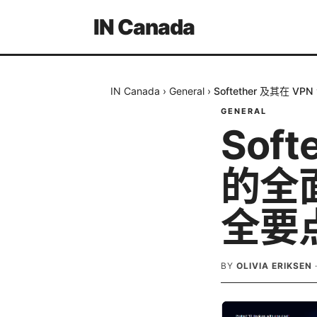
IN Canada
IN Canada
›
General
›
Softether 及其在
GENERAL
Soft
的全
全要
BY
OLIVIA ERIKSEN