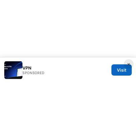
×
VPN
Visit
SPONSORED
IN Canada LLC
1201 Third Avenue
Seattle, WA, 98101
US
contact@in-canada.org
+1-617-555-0141
About
Privacy Policy
Terms of Use