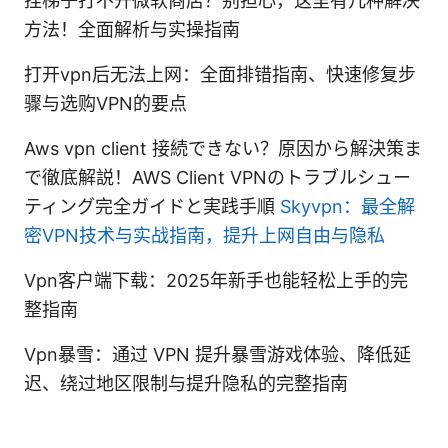
挂梯子打不开微软商店？别担心，这里有几种解决
方法！全面解析与实操指南
打开vpn后无法上网：全面排错指南、快速修复步
骤与选购VPN的要点
Aws vpn client 接続できない？原因から解決策ま
で徹底解説！AWS Client VPNのトラブルシュー
ティング完全ガイドと実践手順
Skyvpn：最全解
密VPN技术与实战指南，提升上网自由与隐私
Vpn客户端下载：2025年新手也能轻松上手的完
整指南
Vpn暴雪：通过 VPN 提升暴雪游戏体验、降低延
迟、绕过地区限制与提升隐私的完整指南