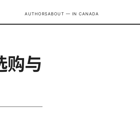
AUTHORS
ABOUT — IN CANADA
、选购与