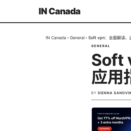
IN Canada
IN Canada
›
General
›
Soft vpn：全面解
GENERAL
Sof
应用
BY
SIENNA SANDVI