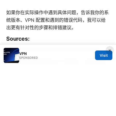
如果你在实际操作中遇到具体问题，告诉我你的系
统版本、VPN 配置和遇到的错误代码，我可以给
出更有针对性的步骤和排错建议。
Sources:
丙烷和天然气在家用燃料中的对比与使用指南
×
VPN
Visit
SPONSORED
2025微软edge浏览器vpn下载指南：内置安全网
络与推荐扩展
Soft vpn：全面解读、选购与应用
指南
アメリメリカから日本へ！vpn接続の完全ガイド
とおす
Proton vpn 免费版下载：完整指南、实用技巧与
最新信息