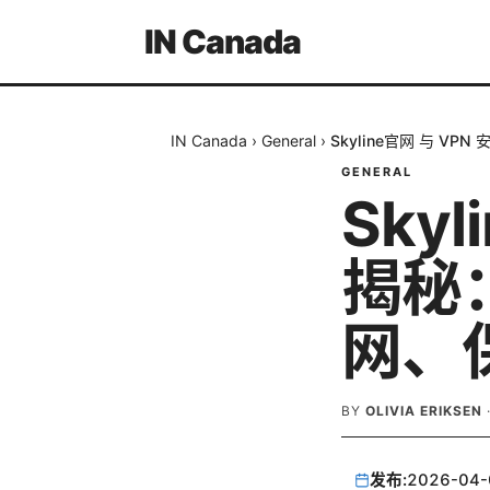
IN Canada
IN Canada
›
General
›
Skyline官网 与 
GENERAL
Sky
揭秘
网、
BY
OLIVIA ERIKSEN
发布:
2026-04-