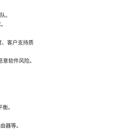
队。
露。
度、客户支持质
或恶意软件风险。
性平衡。
、路由器等。