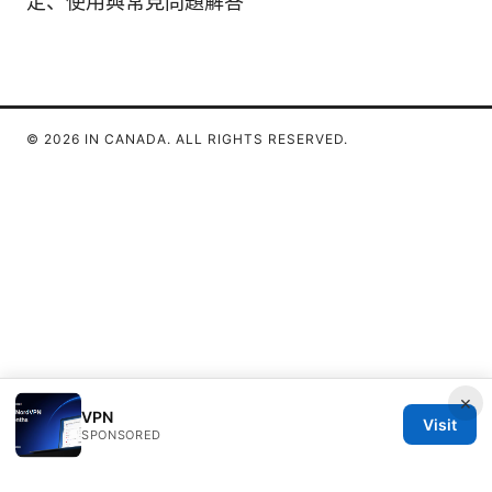
定、使用與常見問題解答
© 2026 IN CANADA. ALL RIGHTS RESERVED.
×
VPN
Visit
SPONSORED