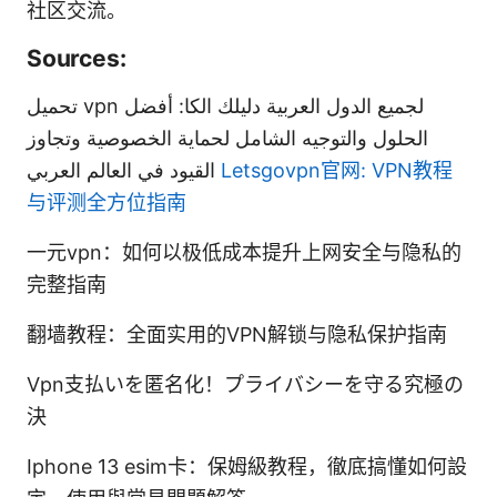
社区交流。
Sources:
تحميل vpn لجميع الدول العربية دليلك الكا: أفضل
الحلول والتوجيه الشامل لحماية الخصوصية وتجاوز
القيود في العالم العربي
Letsgovpn官网: VPN教程
与评测全方位指南
一元vpn：如何以极低成本提升上网安全与隐私的
完整指南
翻墙教程：全面实用的VPN解锁与隐私保护指南
Vpn支払いを匿名化！プライバシーを守る究極の
決
Iphone 13 esim卡：保姆級教程，徹底搞懂如何設