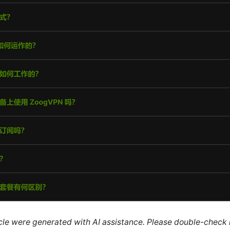
ticle were generated with AI assistance. Please double-check