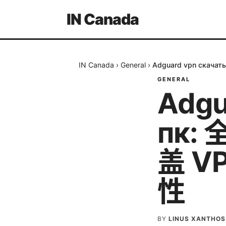
IN Canada
IN Canada
›
General
›
Adguard vpn ск
GENERAL
Adgu
пк
盖 
性
BY
LINUS XANTHOS