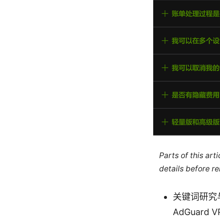
Parts of this ar
details before re
关键词研究与内
AdGuar