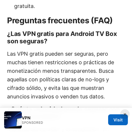
gratuita.
Preguntas frecuentes (FAQ)
¿Las VPN gratis para Android TV Box
son seguras?
Las VPN gratis pueden ser seguras, pero
muchas tienen restricciones o prácticas de
monetización menos transparentes. Busca
aquellas con políticas claras de no-logs y
cifrado sólido, y evita las que muestran
anuncios invasivos o venden tus datos.
¿Cuánta velocidad puedo esperar con
×
una VPN gratuita?
VPN
Visit
SPONSORED
Depende del servidor y la congestión. En