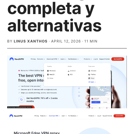
completa y
alternativas
BY
LINUS XANTHOS
·
APRIL 12, 2026
·
11
MIN