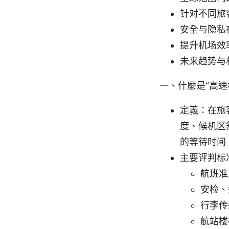
针对不同旅
安全与隐私
提升机场效
未来趋势与
一、什麼是“高速
定義：在旅客
度、候机区
的等待时间
主要评判标
航班准
安检、
行李传
航站楼