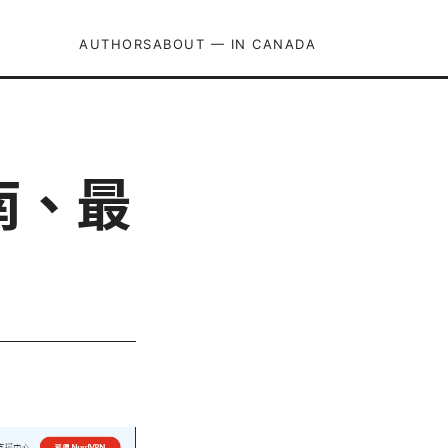
AUTHORS
ABOUT — IN CANADA
南、最