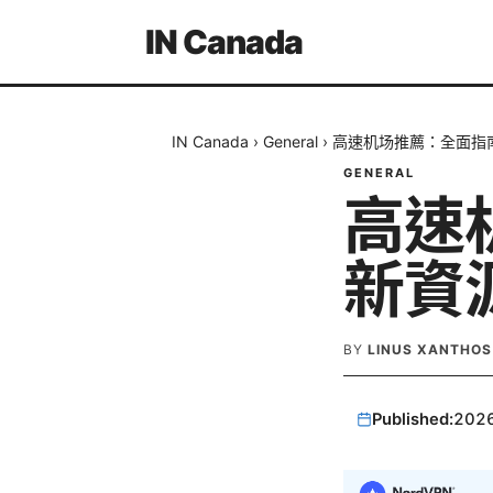
IN Canada
IN Canada
›
General
›
高速机场推薦：全面指
GENERAL
高速
新資
BY
LINUS XANTHOS
Published:
202