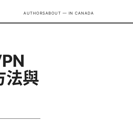
AUTHORS
ABOUT — IN CANADA
PN
方法與