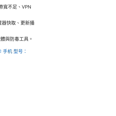
帶寬不足、VPN
覽器快取、更新播
軟體與防毒工具。
 卡 手机 型号：