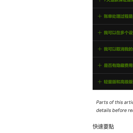
Parts of this ar
details before re
快速要點