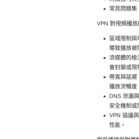
常見問題集（
VPN 對視頻播
區域限制與
導致播放被
流媒體的檢
會封鎖或限
帶寬與延遲
播放流暢度
DNS 泄漏
安全機制或
VPN 協
性能。