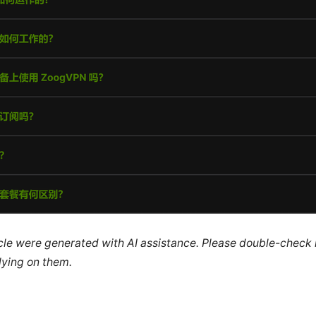
ticle were generated with AI assistance. Please double-check
lying on them.