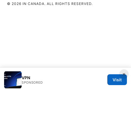
© 2026 IN CANADA. ALL RIGHTS RESERVED.
×
VPN
Visit
SPONSORED
IN Canada LLC
1201 Third Avenue
Seattle, WA, 98101
US
contact@in-canada.org