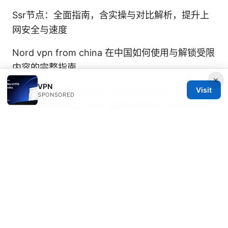
Ssr节点：全面指南，含实操与对比解析，提升上
网安全与速度
Nord vpn from china 在中国如何使用与解锁受限
内容的完整指南
×
VPN
Does NordVPN Renew Automatically Heres
Visit
SPONSORED
How To Manage Your Subscription And Other
VPN Renewal Tips
V2rayng教學完整指南：快速搭建、設定與排錯、
實用技巧與安全要點
Vpn推荐pc：2026年最新pc端最佳vpn指南，PC
端最佳VPN全剖析与实操
Vpn ios：全面指南与实
用技巧，提升隐私与上网自由