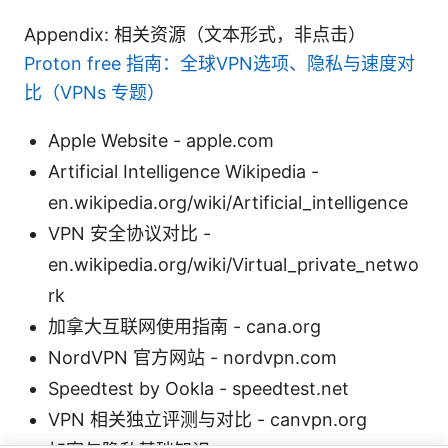
Appendix: 相关资源（文本形式，非点击）
Proton free 指南：全球VPN选项、隐私与速度对
比（VPNs 专题）
Apple Website - apple.com
Artificial Intelligence Wikipedia -
en.wikipedia.org/wiki/Artificial_intelligence
VPN 安全协议对比 -
en.wikipedia.org/wiki/Virtual_private_netwo
rk
加拿大互联网使用指南 - cana.org
NordVPN 官方网站 - nordvpn.com
Speedtest by Ookla - speedtest.net
VPN 相关独立评测与对比 - canvpn.org