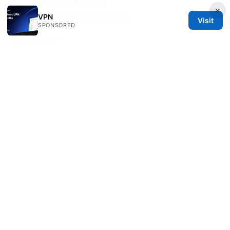
加密与隐私基础知识 -
×
privacyinternational.org
VPN
Visit
SPONSORED
Sources:
크롬에 urban vpn 추가하기 쉬운 설치부터 사용법까
지 완벽 가이드
Superflash 强力 VPN 解析：为何选择 VPNs 时代
的首选工具
翻墙免费梯子推荐：全面对比与实用指南，免费与
付费方案解析、设置与常见问题
如何翻墙打开国外网站：完整指南、设备端设置、
速度优化与隐私保护要点
How Many NordVPN Users Are There
Unpacking the Numbers and Why It Matters