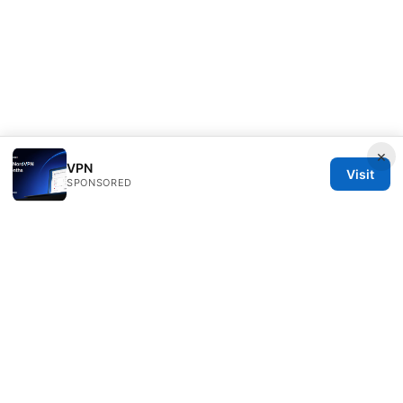
×
VPN
Visit
SPONSORED
IN Canada LLC
1201 Third Avenue
Seattle, WA, 98101
US
contact@in-canada.org
+1-617-555-0141
About
Privacy Policy
Terms of Use