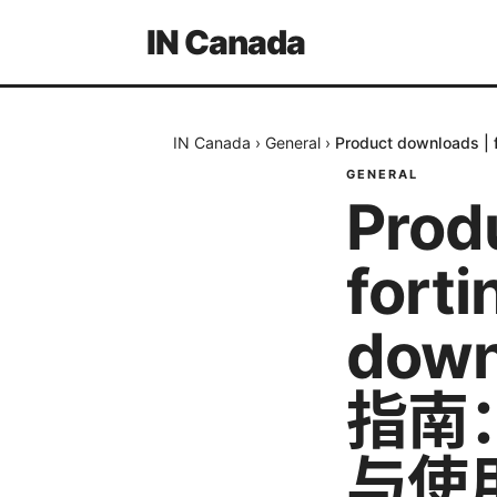
IN Canada
IN Canada
›
General
›
Product downloads
GENERAL
Prod
forti
down
指南
与使