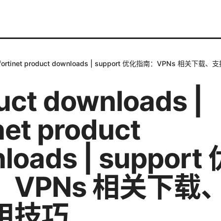
 | fortinet product downloads | support 优化指南：VPNs 相关
uct downloads |
net product
loads | support
：VPNs 相关下载
用技巧