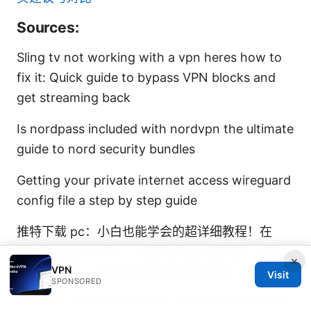
Sources:
Sling tv not working with a vpn heres how to
fix it: Quick guide to bypass VPN blocks and
get streaming back
Is nordpass included with nordvpn the ultimate
guide to nord security bundles
Getting your private internet access wireguard
config file a step by step guide
推特下载 pc：小白也能学会的超详细教程！在
Windows/macOS 上下载 Twitter 客户端、官方
×
VPN
与替代方案、VPN 使用与隐私保护要点
Visit
SPONSORED
Nordvpn 사용법 초보자부터 전문가까지 완벽 가이