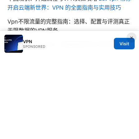
开启云端新世界：VPN 的全面指南与实用技巧
Vpn不限流量的完整指南：选择、配置与评测真正
无限数据的VPN服务
×
VPN
Visit
Vpn无限试用 2025：免费获取顶尖VPN的终极指
SPONSORED
南
Net vpn app 全网评测：如何选择、安装与优化使
用体验、速度、隐私、绕过地域限制的实用指南
© 2026 IN CANADA. ALL RIGHTS RESERVED.
IN Canada LLC