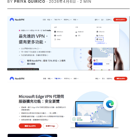
BY
PRIYA QUIRICO
·
2026年4月6日
·
2
MIN