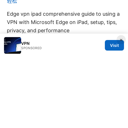
轻松
Edge vpn ipad comprehensive guide to using a
VPN with Microsoft Edge on iPad, setup, tips,
privacy, and performance
×
VPN
Visit
SPONSORED
© 2026 IN CANADA. ALL RIGHTS RESERVED.
IN Canada LLC
1201 Third Avenue
Seattle, WA, 98101
US
contact@in-canada.org
+1-617-555-0141
About
Privacy Policy
Terms of Use