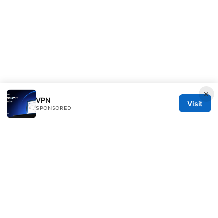
×
VPN
Visit
SPONSORED
IN Canada LLC
1201 Third Avenue
Seattle, WA, 98101
US
contact@in-canada.org
+1-617-555-0141
About
Privacy Policy
Terms of Use