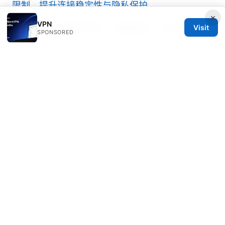
限制、提升连接稳定性与隐私保护
×
VPN
国外怎么访问国内网站：全面指南、工具对比与实
Visit
SPONSORED
用技巧
© 2026 IN CANADA. ALL RIGHTS RESERVED.
IN Canada LLC
1201 Third Avenue
Seattle, WA, 98101
US
contact@in-canada.org
+1-617-555-0141
About
Privacy Policy
Terms of Use