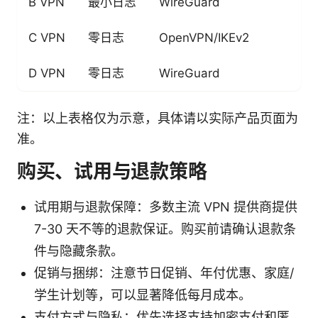
B VPN
最小日志
WireGuard
80
C VPN
零日志
OpenVPN/IKEv2
10
D VPN
零日志
WireGuard
60
注：以上表格仅为示意，具体请以实际产品页面为
准。
购买、试用与退款策略
试用期与退款保障：多数主流 VPN 提供商提供
7-30 天不等的退款保证。购买前请确认退款条
件与隐藏条款。
促销与捆绑：注意节日促销、年付优惠、家庭/
学生计划等，可以显著降低每月成本。
支付方式与隐私：优先选择支持加密支付和匿