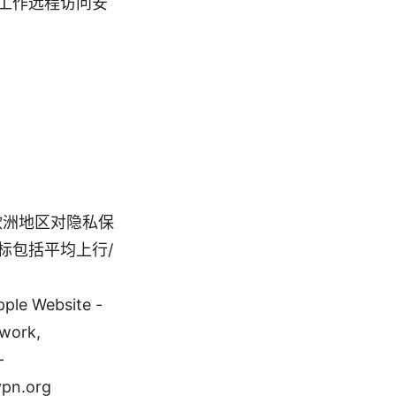
工作远程访问安
和欧洲地区对隐私保
标包括平均上行/
ebsite -
twork,
-
vpn.org