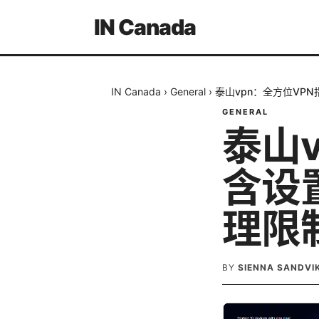
IN Canada
IN Canada
›
General
›
泰山vpn：全方位VP
GENERAL
泰山
含设
理限
BY
SIENNA SANDVI