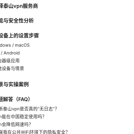
选择泰山vpn服务商
功能与安全性分析
同设备上的设置步骤
ndows / macOS
 / Android
路由器级应用
其他设备与情景
场景与实操案例
问题解答（FAQ）
断泰山vpn是否真的“无日志”？
pn能在中国稳定使用吗？
pn会降低网速吗？
保我在公共WiFi环境下的隐私安全？