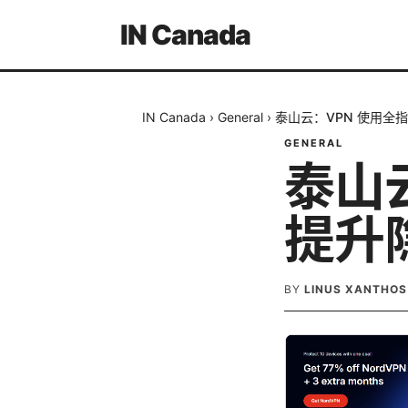
IN Canada
IN Canada
›
General
›
泰山云：VPN 使用全
GENERAL
泰山
提升
BY
LINUS XANTHOS