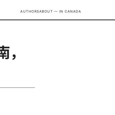
AUTHORS
ABOUT — IN CANADA
南，