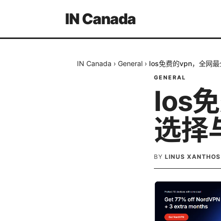
IN Canada
IN Canada
›
General
›
Ios免费的vpn，全
GENERAL
Ios
选择
BY
LINUS XANTHOS