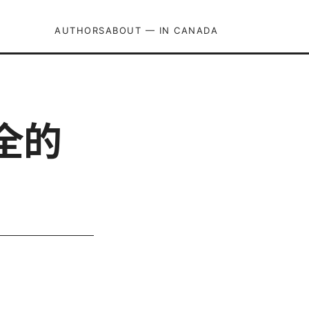
AUTHORS
ABOUT — IN CANADA
全的