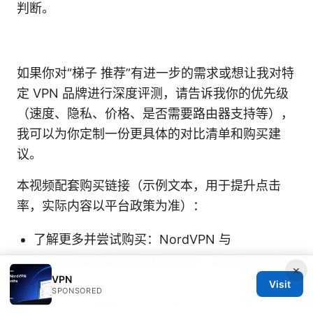
判断。
如果你对“梯子 推荐”有进一步的需求或想让我对特
定 VPN 品牌进行深度评测，请告诉我你的优先级
（速度、隐私、价格、是否需要路由器支持等），
我可以为你定制一份更具体的对比清单和购买建
议。
本视频配套购买链接（示例文本，用于提升点击
率，实际内容以平台政策为准）：
了解更多并尝试购买：NordVPN 与
ExpressVPN 等全球知名品牌，点击查看特惠
×
VPN
方案 -
https://go.nordvpn.net/aff_c?
Visit
SPONSORED
offer_id=15&aff_id=132441