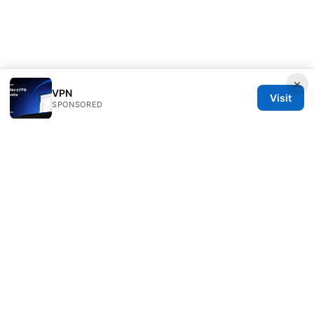
×
VPN
Visit
SPONSORED
IN Canada LLC
1201 Third Avenue
Seattle, WA, 98101
US
contact@in-canada.org
+1-617-555-0141
About
Privacy Policy
Terms of Use