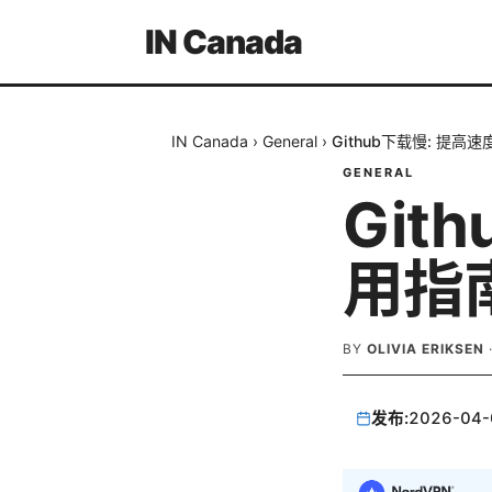
IN Canada
IN Canada
›
General
›
Github下载慢: 提
GENERAL
Git
用指
BY
OLIVIA ERIKSEN
发布:
2026-04-