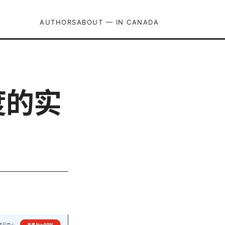
AUTHORS
ABOUT — IN CANADA
度的实