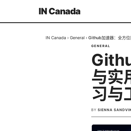
IN Canada
IN Canada
›
General
›
Github加速器：全
GENERAL
Git
与实
习与
BY
SIENNA SANDVI