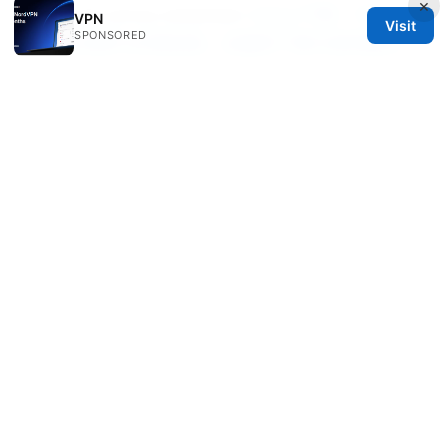
×
Hoxx vpn proxy extension
Cisco下载：VPNs 相
VPN
Visit
SPONSORED
关知识全解与实操指南，含最新下载与使用要点
© 2026 IN CANADA. ALL RIGHTS RESERVED.
IN Canada LLC
1201 Third Avenue
Seattle, WA, 98101
US
contact@in-canada.org
+1-617-555-0141
About
Privacy Policy
Terms of Use