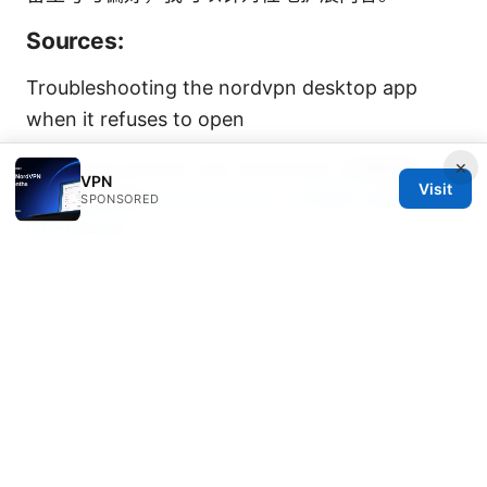
Sources:
Troubleshooting the nordvpn desktop app
when it refuses to open
×
Cisco anyconnect vpn download: 全面指南、步
VPN
Visit
骤与最佳实践
Clahs 与 VPN：在加拿大使用 VPN
SPONSORED
的全面指南
免费香港节点：全面对比、实用指南与常见问答
火花VPN：全面解析、使用场景与常见问题解答，
帮助你安全上网
如何使用vpn来保护隐私、提升上网自由与安全的
完整指南