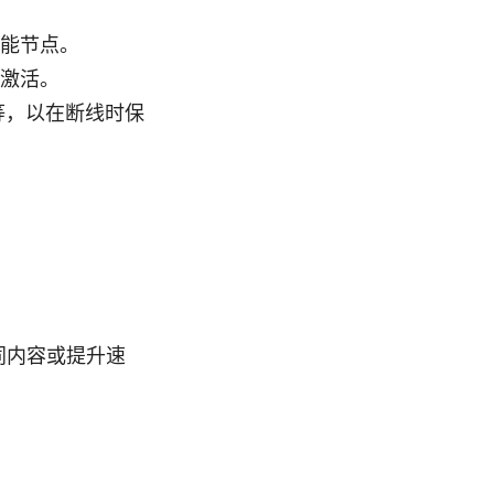
能节点。
激活。
护等，以在断线时保
同内容或提升速