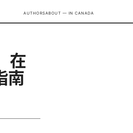
AUTHORS
ABOUT — IN CANADA
s：在
指南