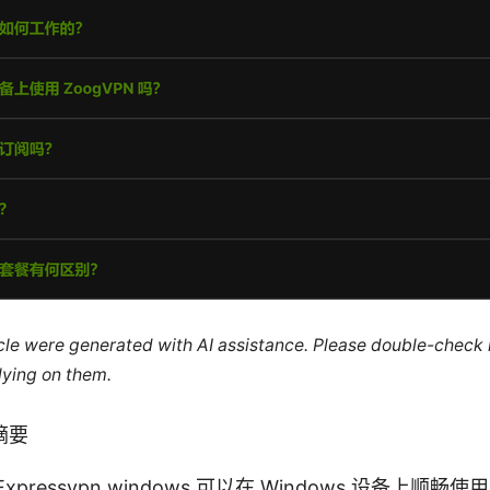
ticle were generated with AI assistance. Please double-check
lying on them.
摘要
pressvpn windows 可以在 Windows 设备上顺