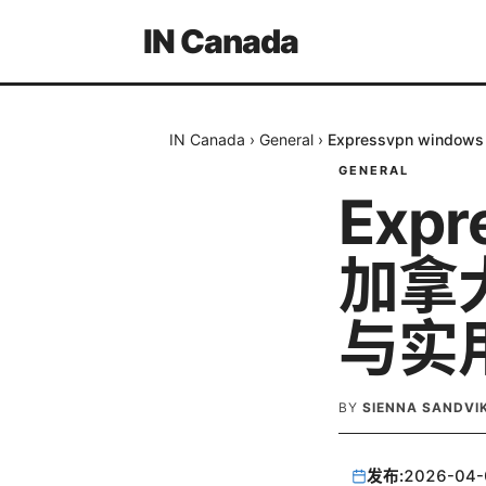
IN Canada
IN Canada
›
General
›
Expressvpn wi
GENERAL
Expr
加拿
与实
BY
SIENNA SANDVI
发布:
2026-04-