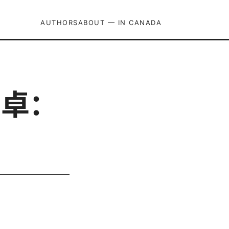
AUTHORS
ABOUT — IN CANADA
安卓：