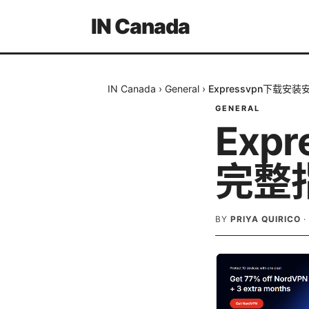
IN Canada
IN Canada
›
General
›
Expressvpn下载
GENERAL
Exp
完整
BY
PRIYA QUIRICO
·