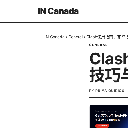
IN Canada
IN Canada
›
General
›
Clash使用指南：完
GENERAL
Cl
技巧
BY
PRIYA QUIRICO
·