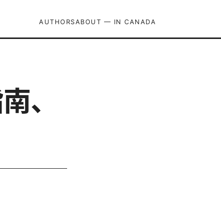
AUTHORS
ABOUT — IN CANADA
指南、