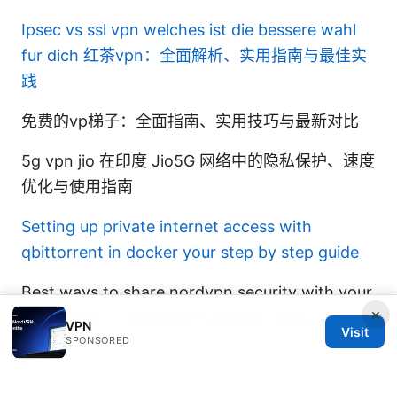
Ipsec vs ssl vpn welches ist die bessere wahl
fur dich
红茶vpn：全面解析、实用指南与最佳实
践
免费的vp梯子：全面指南、实用技巧与最新对比
5g vpn jio 在印度 Jio5G 网络中的隐私保护、速度
优化与使用指南
Setting up private internet access with
qbittorrent in docker your step by step guide
Best ways to share nordvpn security with your
×
family plan in australia to protect every device
VPN
Visit
SPONSORED