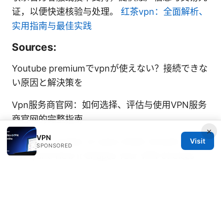
证，以便快速核验与处理。
红茶vpn：全面解析、
实用指南与最佳实践
Sources:
Youtube premiumでvpnが使えない？接続できな
い原因と解決策を
Vpn服务商官网：如何选择、评估与使用VPN服务
商官网的完整指南
×
VPN
Nordvpn number of users 2026: Growth, User
Visit
SPONSORED
Base, and How It Shapes Your VPN Choices
Vpn电脑版完整指南：Windows、macOS、Linux
桌面端设置、速度测试、隐私保护与常见问题
翻墙软件下载：VPN 选择、下载与使用全指南，