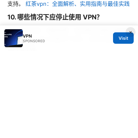
支持。
红茶vpn：全面解析、实用指南与最佳实践
10. 哪些情况下应停止使用 VPN？
若连接不可用、速度极慢、或你被目标服务明确要
×
VPN
Visit
求在不使用 VPN 的情况下访问，应停止使用并检
SPONSORED
查网络环境。
注：本文为教育性内容，关于 VPN 的选择与使用
请以当地法规与平台规定为准。若你对隐私保护与
上网安全有进一步疑问，欢迎在评论区留言，我们
会结合最新数据给出更新。若你对 VPN 服务有兴
趣，点击下方链接了解更多并获得优惠信息：
[NordVPN 优惠与评测] -
https://go.nordvpn.net/aff_c?