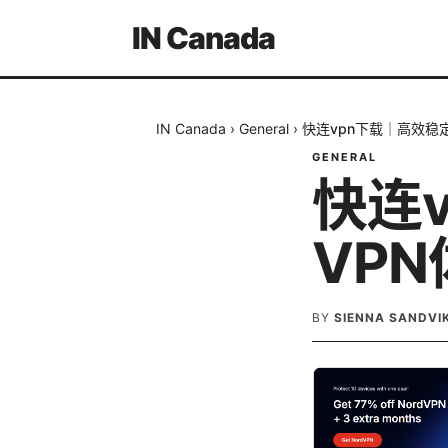
IN Canada
IN Canada
›
General
›
快连vpn下载｜高效稳
GENERAL
快连
VP
BY
SIENNA SANDVI