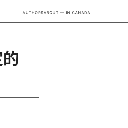
AUTHORS
ABOUT — IN CANADA
定的