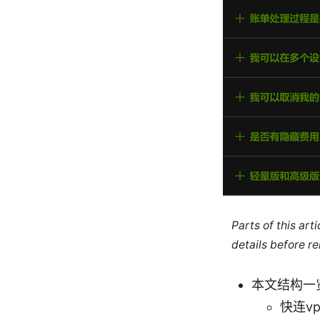
Parts of this ar
details before re
本文结构一
快连v