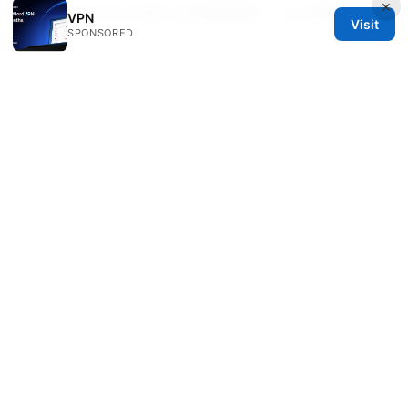
×
2026年如何在中國大陸順暢翻牆：vpn推薦與實用
VPN
Visit
SPONSORED
指南
© 2026 IN CANADA. ALL RIGHTS RESERVED.
IN Canada LLC
1201 Third Avenue
Seattle, WA, 98101
US
contact@in-canada.org
+1-617-555-0141
About
Privacy Policy
Terms of Use