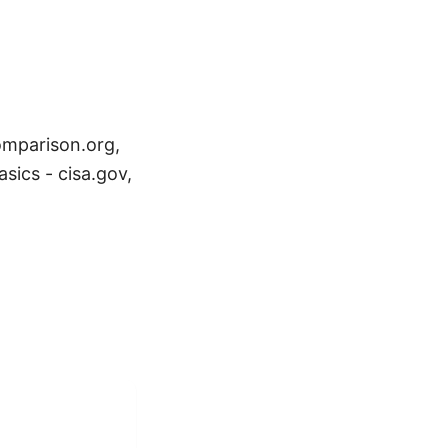
omparison.org,
asics - cisa.gov,