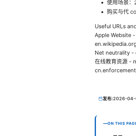
使用场景：
购买与代 
Useful URLs 
Apple Website - 
en.wikipedia.or
Net neutrality -
在线教育资源 - moo
cn.enforcement
发布:
2026-04-
ON THIS PAG