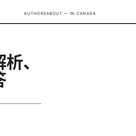
AUTHORS
ABOUT — IN CANADA
解析、
答